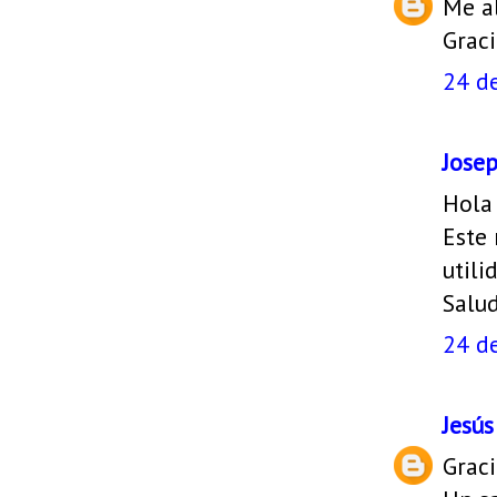
Me al
Grac
24 de
Jose
Hola
Este 
utili
Salu
24 de
Jesú
Graci