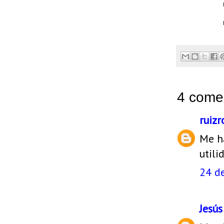
4 comen
ruiz
Me h
utili
24 de
Jesú