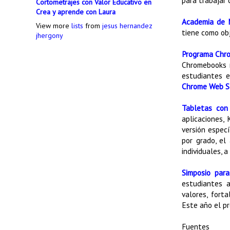
Cortometrajes con Valor Educativo en
Crea y aprende con Laura
Academia de 
View more
lists
from
jesus hernandez
tiene como obj
jhergony
Programa Chr
Chromebooks r
estudiantes e
Chrome Web S
Tabletas con
aplicaciones,
versión espec
por grado, el
individuales, a
Simposio par
estudiantes a
valores, fort
Este año el pr
Fuentes