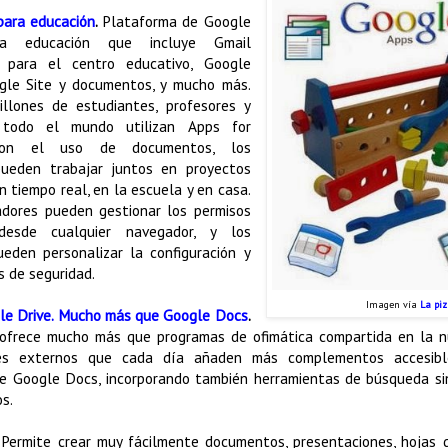
para educación
.
Plataforma de Google
ra educación que incluye Gmail
o para el centro educativo, Google
gle Site y documentos, y mucho más.
llones de estudiantes, profesores y
 todo el mundo utilizan Apps for
 Con el uso de documentos, los
pueden trabajar juntos en proyectos
 tiempo real, en la escuela y en casa.
adores pueden gestionar los permisos
esde cualquier navegador, y los
eden personalizar la configuración y
s de seguridad.
Imagen vía
La piz
le Drive. Mucho más que Google Docs
.
ofrece mucho más que programas de ofimática compartida en la n
res externos que cada día añaden más complementos accesibl
 Google Docs, incorporando también herramientas de búsqueda si
s.
Permite crear muy fácilmente documentos, presentaciones, hojas de