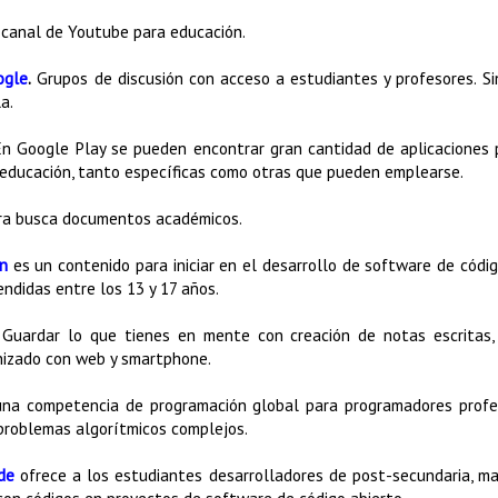
.
canal de Youtube para educación.
ogle
.
Grupos de discusión con acceso a estudiantes y profesores. Si
a.
En Google Play se pueden encontrar gran cantidad de aplicaciones 
n educación, tanto específicas como otras que pueden emplearse.
ara busca documentos académicos.
n
es un contenido para iniciar en el desarrollo de software de códi
ndidas entre los 13 y 17 años.
 Guardar lo que tienes en mente con creación de notas escritas,
onizado con web y smartphone.
na competencia de programación global para programadores profes
 problemas algorítmicos complejos.
de
ofrece a los estudiantes desarrolladores de post-secundaria, ma
con códigos en proyectos de software de código abierto.