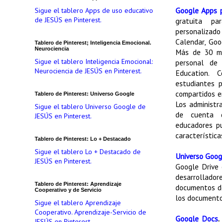
Google Apps 
Sigue el tablero Apps de uso educativo
de JESÚS en Pinterest.
gratuita pa
personalizad
Calendar, Goo
Tablero de Pinterest; Inteligencia Emocional.
Neurociencia
Más de 30 mi
Sigue el tablero Inteligencia Emocional:
personal de
Neurociencia de JESÚS en Pinterest.
Education.
estudiantes 
compartidos en
Tablero de Pinterest: Universo Google
Los administr
Sigue el tablero Universo Google de
de cuenta d
JESÚS en Pinterest.
educadores pu
característica
Tablero de Pinterest: Lo + Destacado
Sigue el tablero Lo + Destacado de
Universo Goog
JESÚS en Pinterest.
Google Drive 
desarrollado
Tablero de Pinterest: Aprendizaje
documentos de
Cooperativo y de Servicio
los documento
Sigue el tablero Aprendizaje
Cooperativo. Aprendizaje-Servicio de
Google Docs
.
JESÚS en Pinterest.