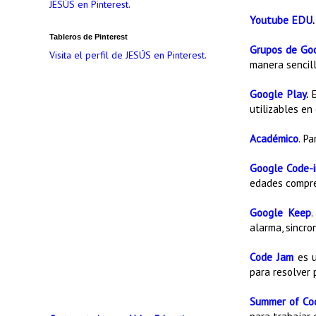
JESÚS en Pinterest.
Youtube EDU
Tableros de Pinterest
Grupos de Go
Visita el perfil de JESÚS en Pinterest.
manera sencill
Google Play
.
utilizables e
Académico
. P
Google Code-i
edades compre
Google Keep
.
alarma, sincr
Code Jam
es u
para resolver
Summer of Co
para trabajar 