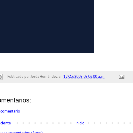
Publicado por
Jesús Hernández
en
12/23/2009 09:06:00 a. m.
omentarios:
 comentario
ciente
Inicio
nviar comentarios (Atom)