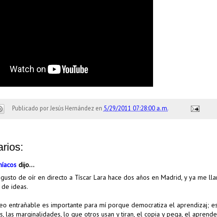
Publicado por
Jesús Hernández
en
5/29/2011 07:28:00 a. m.
rios:
íacos
dijo...
gusto de oír en directo a Tíscar Lara hace dos años en Madrid, y ya me lla
 de ideas.
eo entrañable es importante para mí porque democratiza el aprendizaj; es 
, las marginalidades, lo que otros usan y tiran, el copia y pega, el aprend