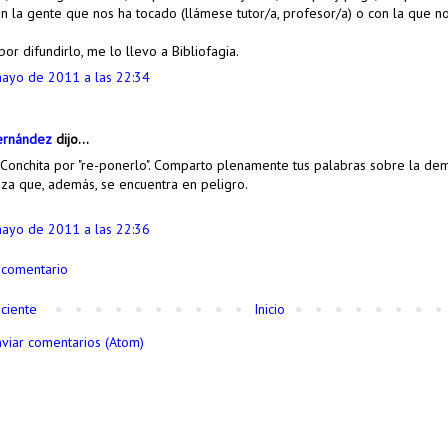
on la gente que nos ha tocado (llámese tutor/a, profesor/a) o con la que n
por difundirlo, me lo llevo a Bibliofagia.
ayo de 2011 a las 22:34
ernández
dijo...
 Conchita por "re-ponerlo". Comparto plenamente tus palabras sobre la dem
za que, además, se encuentra en peligro.
ayo de 2011 a las 22:36
 comentario
ciente
Inicio
nviar comentarios (Atom)