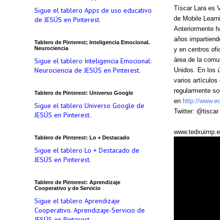
Tíscar Lara es 
Sigue el tablero Apps de uso educativo
de Mobile Learn
de JESÚS en Pinterest.
Anteriormente h
años impartiend
Tablero de Pinterest; Inteligencia Emocional.
Neurociencia
y en centros of
área de la comu
Sigue el tablero Inteligencia Emocional:
Neurociencia de JESÚS en Pinterest.
Unidos. En los 
varios artículos
regularmente so
Tablero de Pinterest: Universo Google
en
http://www.eo
Sigue el tablero Universo Google de
Twitter: @tiscar
JESÚS en Pinterest.
www.tedxuimp.
Tablero de Pinterest: Lo + Destacado
Sigue el tablero Lo + Destacado de
JESÚS en Pinterest.
Tablero de Pinterest: Aprendizaje
Cooperativo y de Servicio
Sigue el tablero Aprendizaje
Cooperativo. Aprendizaje-Servicio de
JESÚS en Pinterest.