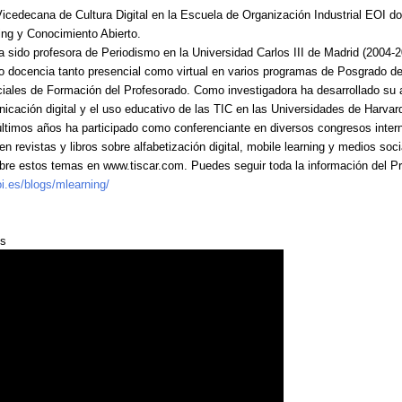
Vicedecana de Cultura Digital en la Escuela de Organización Industrial EOI d
ing y Conocimiento Abierto.
a sido profesora de Periodismo en la Universidad Carlos III de Madrid (2004-2
o docencia tanto presencial como virtual en varios programas de Posgrado d
iciales de Formación del Profesorado. Como investigadora ha desarrollado su 
nicación digital y el uso educativo de las TIC en las Universidades de Harv
últimos años ha participado como conferenciante en diversos congresos inter
 en revistas y libros sobre alfabetización digital, mobile learning y medios so
bre estos temas en www.tiscar.com. Puedes seguir toda la información del P
i.es/blogs/mlearning/
es