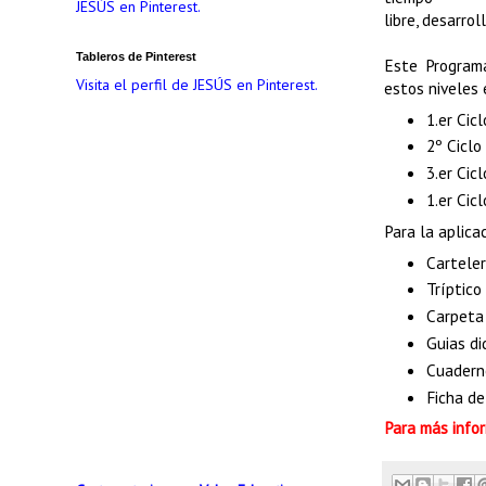
JESÚS en Pinterest.
libre, desarro
Tableros de Pinterest
Este Program
Visita el perfil de JESÚS en Pinterest.
estos niveles 
1.er Cicl
2º Ciclo
3.er Cic
1.er Cic
Para la aplica
Carteler
Tríptico
Carpeta
Guias di
Cuadern
Ficha de
Para más infor