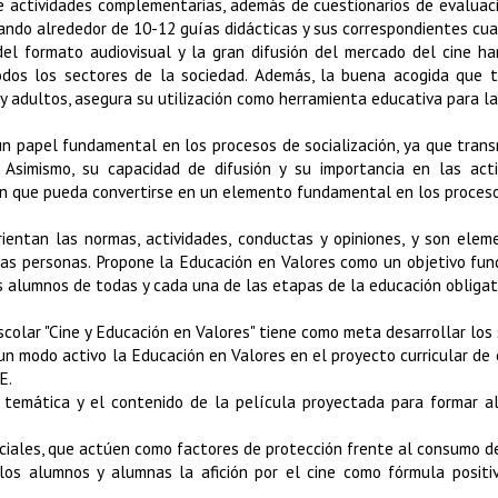
e actividades complementarias, además de cuestionarios de evaluaci
ando alrededor de 10-12 guías didácticas y sus correspondientes cu
del formato audiovisual y la gran difusión del mercado del cine ha
dos los sectores de la sociedad. Además, la buena acogida que 
 y adultos, asegura su utilización como herramienta educativa para la
 un papel fundamental en los procesos de socialización, ya que tran
. Asimismo, su capacidad de difusión y su importancia en las act
n que pueda convertirse en un elemento fundamental en los proceso
rientan las normas, actividades, conductas y opiniones, y son elem
las personas. Propone la Educación en Valores como un objetivo fu
s alumnos de todas y cada una de las etapas de la educación obligat
colar "Cine y Educación en Valores" tiene como meta desarrollar los 
un modo activo la Educación en Valores en el proyecto curricular de 
E.
 temática y el contenido de la película proyectada para formar a
ciales, que actúen como factores de protección frente al consumo d
los alumnos y alumnas la afición por el cine como fórmula positiv