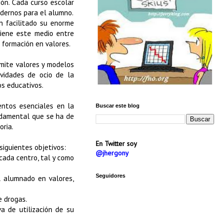
ón. Cada curso escolar
adernos para el alumno.
n facilitado su enorme
tiene este medio entre
 formación en valores.
smite valores y modelos
ividades de ocio de la
s educativos.
entos esenciales en la
Buscar este blog
ndamental que se ha de
oria.
En Twitter soy
siguientes objetivos:
@jhergony
cada centro, tal y como
Seguidores
l alumnado en valores,
e drogas.
a de utilización de su