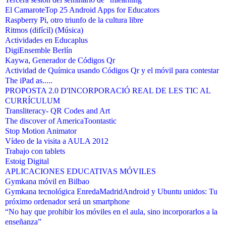
El Camarote
Top 25 Android Apps for Educators
Raspberry Pi, otro triunfo de la cultura libre
Ritmos (difícil) (Música)
Actividades en Educaplus
DigiEnsemble Berlín
Kaywa, Generador de Códigos Qr
Actividad de Química usando Códigos Qr y el móvil para contestar
The iPad as.....
PROPOSTA 2.0 D'INCORPORACIÓ REAL DE LES TIC AL
CURRÍCULUM
Transliteracy- QR Codes and Art
The discover of America
Toontastic
Stop Motion Animator
Vídeo de la visita a AULA 2012
Trabajo con tablets
Estoig Digital
APLICACIONES EDUCATIVAS MÓVILES
Gymkana móvil en Bilbao
Gymkana tecnológica EnredaMadrid
Android y Ubuntu unidos: Tu
próximo ordenador será un smartphone
“No hay que prohibir los móviles en el aula, sino incorporarlos a la
enseñanza”