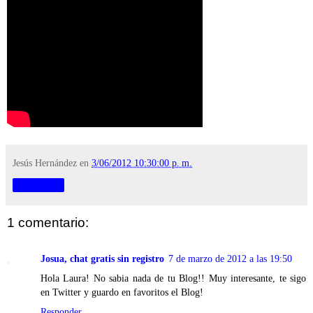
Jesús Hernández
en
3/06/2012 10:30:00 p. m.
Compartir
1 comentario:
Josua, chat gratis sin registro
7 de marzo de 2012 a las 19:50
Hola Laura! No sabia nada de tu Blog!! Muy interesante, te sigo
en Twitter y guardo en favoritos el Blog!
Responder